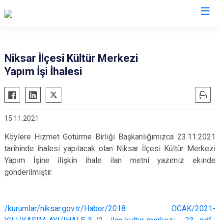
Tokat
Niksar İlçesi Kültür Merkezi
Yapım İşi İhalesi
Almus
Reşadiye
Artova
Sulusaray
Başçiftlik
Turhal
15.11.2021
Erbaa
Yeşilyurt
Köylere Hizmet Götürme Birliği Başkanlığımızca 23.11.2021
Niksar
Zile
tarihinde ihalesi yapılacak olan Niksar İlçesi Kültür Merkezi
Pazar
Yapım İşine ilişkin ihale ilan metni yazımız ekinde
gönderilmiştir.
/kurumlar/niksar.gov.tr/Haber/2018 OCAK/2021-