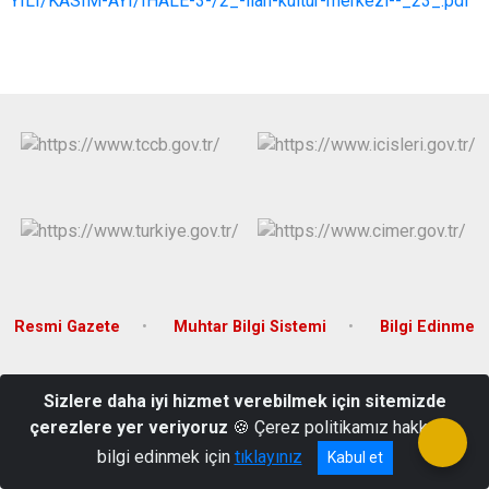
YILI/KASIM-AYI/IHALE-3-/2_-ilan-kultur-merkezi--_23_.pdf
Resmi Gazete
Muhtar Bilgi Sistemi
Bilgi Edinme
Bağlar Mahallesi, Hükümet Meydanı, No:53 Niksar/TOKAT
Sizlere daha iyi hizmet verebilmek için sitemizde
0 356 527 24 65
çerezlere yer veriyoruz
🍪 Çerez politikamız hakkında
bilgi edinmek için
tıklayınız
Kabul et