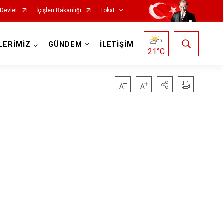
-Devlet
İçişleri Bakanlığı
Tokat
LERİMİZ
GÜNDEM
İLETİŞİM
21
°C
Reşadiye
Sulusaray
Turhal
Yeşilyurt