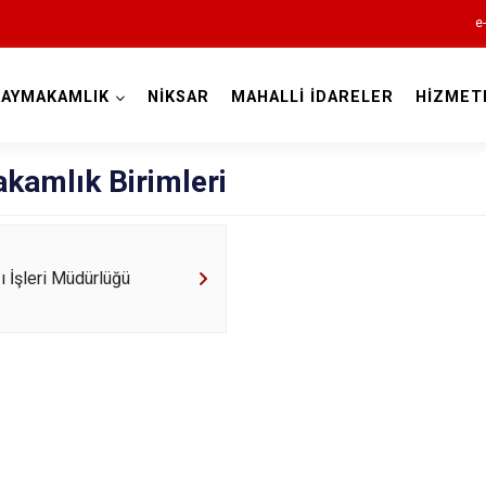
e
KAYMAKAMLIK
NİKSAR
MAHALLİ İDARELER
HİZMET
Tokat
amlık Birimleri
zı İşleri Müdürlüğü
Almus
Artova
Başçiftlik
Erbaa