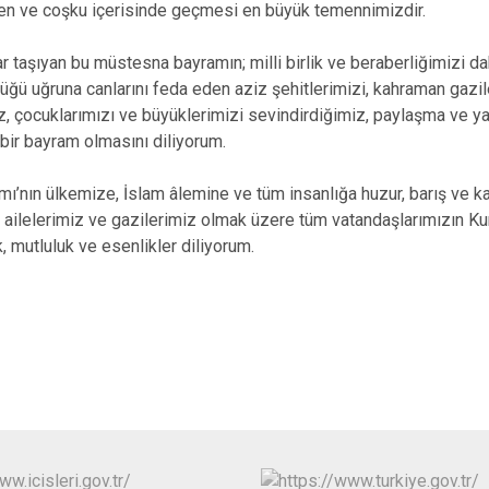
ven ve coşku içerisinde geçmesi en büyük temennimizdir.
Niksar
Pazar
 taşıyan bu müstesna bayramın; milli birlik ve beraberliğimizi da
ğü uğruna canlarını feda eden aziz şehitlerimizi, kahraman gazile
, çocuklarımızı ve büyüklerimizi sevindirdiğimiz, paylaşma ve y
bir bayram olmasını diliyorum.
mı’nın ülkemize, İslam âlemine ve tüm insanlığa huzur, barış ve k
t ailelerimiz ve gazilerimiz olmak üzere tüm vatandaşlarımızın Ku
k, mutluluk ve esenlikler diliyorum.