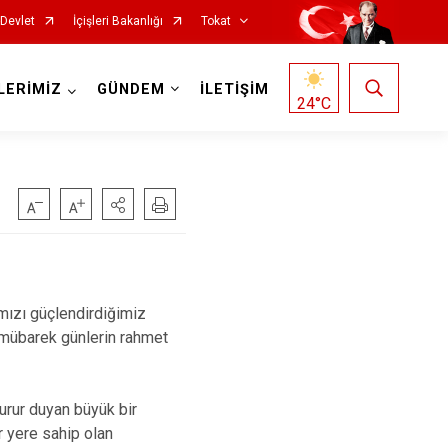
-Devlet
İçişleri Bakanlığı
Tokat
LERİMİZ
GÜNDEM
İLETİŞİM
24
°C
ımızı güçlendirdiğimiz
Reşadiye
 mübarek günlerin rahmet
Sulusaray
Turhal
urur duyan büyük bir
Yeşilyurt
r yere sahip olan