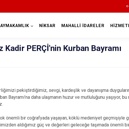
e
KAYMAKAMLIK
NİKSAR
MAHALLİ İDARELER
HİZMET
Tokat
Kadir PERÇİ'nin Kurban Bayramı
rliğimizi pekiştirdiğimiz, sevgi, kardeşlik ve dayanışma duygular
Almus
rban Bayramı’na daha ulaşmanın huzur ve mutluluğunu yaşıyor, bu
z.
Artova
Başçiftlik
 çok önemli bir coğrafyada yaşayan, köklü medeniyet geçmişiyle g
Erbaa
mişimizden aldığımız güç ve değerleri geleceğe taşımada önemli bi