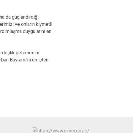
Zile
ha da güçlendirdiği,
rimizi ve onların kıymetli
ardımlaşma duygularını en
ardeşlik getirmesini
rban Bayramı’nı en içten