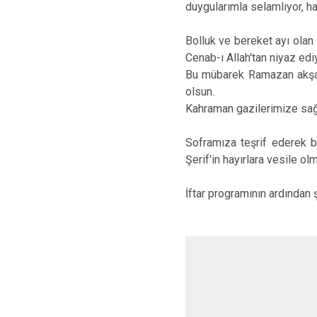
duygularımla selamlıyor, ha
Bolluk ve bereket ayı olan
Cenab-ı Allah'tan niyaz ed
Bu mübarek Ramazan akşamı
olsun.
Kahraman gazilerimize sağl
Soframıza teşrif ederek bi
Şerif'in hayırlara vesile o
İftar programının ardından ş