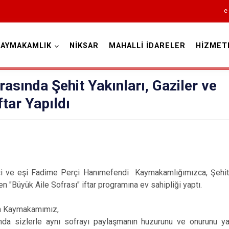
e
KAYMAKAMLIK
NİKSAR
MAHALLİ İDARELER
HİZMET
Tokat
rasında Şehit Yakınları, Gaziler ve
İftar Yapıldı
Almus
 ve eşi Fadime Perçi Hanımefendi Kaymakamlığımızca, Şehit A
n "Büyük Aile Sofrası" iftar programına ev sahipliği yaptı.
Artova
Başçiftlik
n Kaymakamımız,
Erbaa
ında sizlerle aynı sofrayı paylaşmanın huzurunu ve onurunu ya