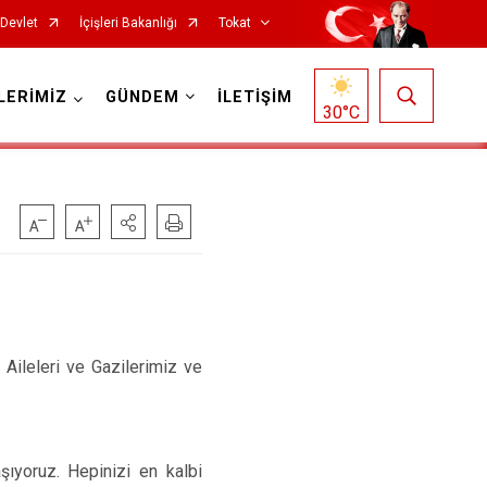
-Devlet
İçişleri Bakanlığı
Tokat
LERİMİZ
GÜNDEM
İLETİŞİM
30
°C
Reşadiye
ileleri ve Gazilerimiz ve
Sulusaray
Turhal
Yeşilyurt
şıyoruz. Hepinizi en kalbi