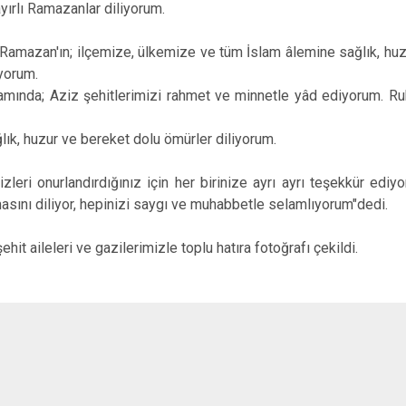
yırlı Ramazanlar diliyorum.
Niksar
Pazar
 Ramazan'ın; ilçemize, ülkemize ve tüm İslam âlemine sağlık, huz
iyorum.
nda; Aziz şehitlerimizi rahmet ve minnetle yâd ediyorum. Ruh
ık, huzur ve bereket dolu ömürler diliyorum.
zleri onurlandırdığınız için her birinize ayrı ayrı teşekkür ediyo
lmasını diliyor, hepinizi saygı ve muhabbetle selamlıyorum"dedi.
ehit aileleri ve gazilerimizle toplu hatıra fotoğrafı çekildi.