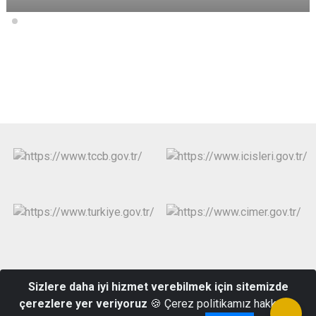
Resmi Gazete
Muhtar Bilgi Sistemi
Bilgi Edinme
Sizlere daha iyi hizmet verebilmek için sitemizde
çerezlere yer veriyoruz
🍪 Çerez politikamız hakkında
Bağlar Mahallesi, Hükümet Meydanı, No:53 Niksar/TOKAT