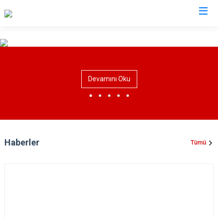
Tokat
Almus
Reşadiye
Devamını Oku
Artova
Sulusaray
Başçiftlik
Turhal
Erbaa
Yeşilyurt
Niksar
Zile
Haberler
Tümü
Pazar